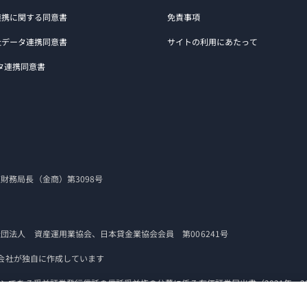
連携に関する同意書
免責事項
社データ連携同意書
サイトの利用にあたって
タ連携同意書
務局長（金商）第3098号
法人 資産運用業協会、日本貸金業協会会員 第006241号
式会社が独自に作成しています
ンである受益証券発行信託の信託受益権の公募に係る有価証券届出書（2021年～2
受益権等の取得価格ベース）を算出して比較。ケネディクス・グループの場合は、