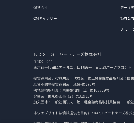
運営会社
データ
CMギャラリー
証券会
UTデー
ＫＤＸ ＳＴパートナーズ株式会社
〒100-0011
東京都千代田区内幸町二丁目1番6号 日比谷パークフロント
投資運用業、投資助言・代理業、第二種金融商品取引業：関東財
総合不動産投資顧問業：総合-第178号
宅地建物取引業：東京都知事（1）第108729号
貸金業：東京都知事（2）第31913号
加入団体：一般社団法人 第二種金融商品取引業協会、一般社団
本ウェブサイトは情報提供を目的にKDX ST パートナーズ株
**不動産信託受益権等を裏付資産とするセキュリティ・トーク
ジャー等又はその属するグループの運用資産規模（不動産信託