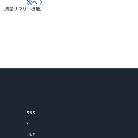
次へ
せ（資産サマリー機能）
SNS
X
LINE