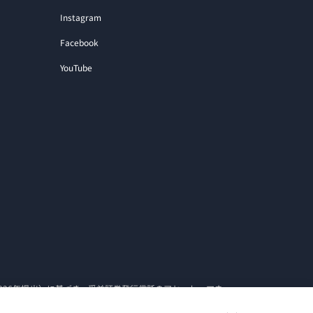
Instagram
Facebook
YouTube
026年提出）に基づき、受益証券発行信託のアセット・マネー
ケネディクス・インベストメント・パートナーズ株式会社及び