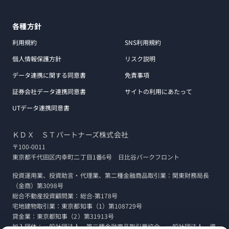
各種方針
利用規約
SNS利用規約
個人情報保護方針
リスク説明
データ連携に関する同意書
免責事項
証券会社データ連携同意書
サイトの利用にあたって
UTデータ連携同意書
ＫＤＸ ＳＴパートナーズ株式会社
〒100-0011
東京都千代田区内幸町二丁目1番6号 日比谷パークフロント
投資運用業、投資助言・代理業、第二種金融商品取引業：関東財務局長
（金商）第3098号
総合不動産投資顧問業：総合-第178号
宅地建物取引業：東京都知事（1）第108729号
貸金業：東京都知事（2）第31913号
加入団体：一般社団法人 第二種金融商品取引業協会、一般社団法人 資