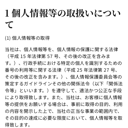
1 個人情報等の取扱いについ
個人情報保護方針
2026年4月1日
て
(1) 個人情報等の取得
過去のバージョン
当社は、個人情報等を、個人情報の保護に関する法律
（平成 15 年法律第 57 号、その後の改正を含みま
データ連携に関する同意書
す。）、行政手続における特定の個人を識別するための
番号の利用等に関する法律（平成 25 年法律第 27 号、
その後の改正を含みます。）、個人情報保護委員会等の
データ連携に関する同意書
策定するガイドラインその他の関係法令（以下「関係法
2025年6月10日
令等」といいます。）を遵守して、適法かつ公正な手段
により取得致します。また、当社は、お客様に個人情報
等の提供をお願いする場合は、事前に取得の目的、利用
証券会社データ連携同意書
の内容を開示した上で、当社の正当な事業の範囲内で、
その目的の達成に必要な限度において、個人情報等を取
得致します。
証券会社データ連携同意書