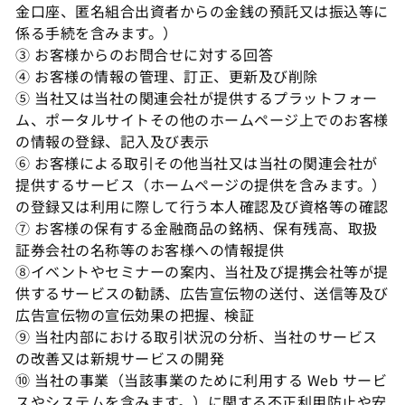
金口座、匿名組合出資者からの金銭の預託又は振込等に
係る手続を含みます。）
リスク説明
③ お客様からのお問合せに対する回答
④ お客様の情報の管理、訂正、更新及び削除
⑤ 当社又は当社の関連会社が提供するプラットフォー
リスク説明
ム、ポータルサイトその他のホームページ上でのお客様
2025年9月1日
の情報の登録、記入及び表示
⑥ お客様による取引その他当社又は当社の関連会社が
過去のバージョン
提供するサービス（ホームページの提供を含みます。）
の登録又は利用に際して行う本人確認及び資格等の確認
⑦ お客様の保有する金融商品の銘柄、保有残高、取扱
証券会社の名称等のお客様への情報提供
免責事項
⑧イベントやセミナーの案内、当社及び提携会社等が提
供するサービスの勧誘、広告宣伝物の送付、送信等及び
広告宣伝物の宣伝効果の把握、検証
免責事項
Cookieの利用
⑨ 当社内部における取引状況の分析、当社のサービス
2024年12月2日
の改善又は新規サービスの開発
当サイトは適切な情報提供を行うため、Cookieを利用
⑩ 当社の事業（当該事業のために利用する Web サービ
サイトの利用にあたって
してアクセスデータを取得して利用分析をしています。
スやシステムを含みます。）に関する不正利用防止や安