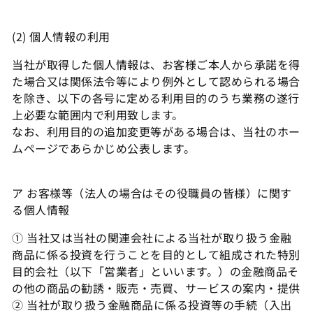
2025年8月22日
(2) 個人情報の利用
UTデータ連携同意書
当社が取得した個人情報は、お客様ご本人から承諾を得
た場合又は関係法令等により例外として認められる場合
を除き、以下の各号に定める利用目的のうち業務の遂行
UTデータ連携同意書
上必要な範囲内で利用致します。
2025年11月28日
なお、利用目的の追加変更等がある場合は、当社のホー
ムページであらかじめ公表します。
過去のバージョン
ア お客様等（法人の場合はその役職員の皆様）に関す
る個人情報
SNS利用規約
① 当社又は当社の関連会社による当社が取り扱う金融
商品に係る投資を行うことを目的として組成された特別
目的会社（以下「営業者」といいます。）の金融商品そ
SNS利用規約
の他の商品の勧誘・販売・売買、サービスの案内・提供
2024年12月2日
② 当社が取り扱う金融商品に係る投資等の手続（入出