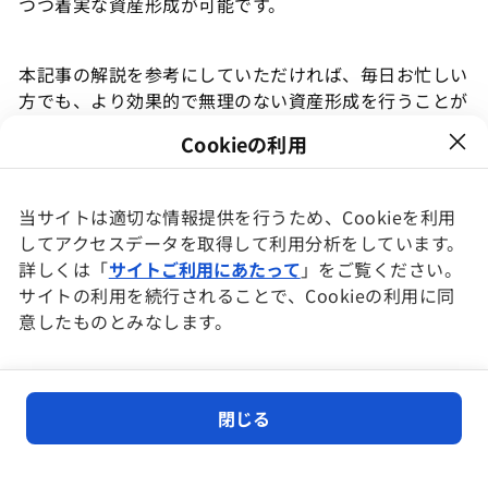
つつ着実な資産形成が可能です。
本記事の解説を参考にしていただければ、毎日お忙しい
方でも、より効果的で無理のない資産形成を行うことが
できるでしょう。大切な資産を守りながら増やすため
Cookieの利用
に、今日から一歩を踏み出してみてください。
当サイトは適切な情報提供を行うため、Cookieを利用
してアクセスデータを取得して利用分析をしています。
詳しくは「
サイトご利用にあたって
」をご覧ください。
本記事は、KDX ST パートナーズ株式会社（以下、「当
サイトの利用を続行されることで、Cookieの利用に同
社」といいます）および当社グループによる、不動産
意したものとみなします。
STなどに関する情報提供を目的としたものであり、投
資の勧誘または斡旋を目的としたものではありません。
本記事に記載された内容については細心の注意を払って
閉じる
おりますが、掲載された情報の内容の正確性、有用性、
完全性、また適切性等について、当社および当社グルー
プは一切保証するものではありません。また本記事にお